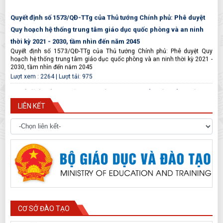
Quyết định số 1573/QĐ-TTg của Thủ tướng Chính phủ: Phê duyệt
Quy hoạch hệ thống trung tâm giáo dục quốc phòng và an ninh
thời kỳ 2021 - 2030, tầm nhìn đến năm 2045
Quyết định số 1573/QĐ-TTg của Thủ tướng Chính phủ: Phê duyệt Quy
hoạch hệ thống trung tâm giáo dục quốc phòng và an ninh thời kỳ 2021 -
2030, tầm nhìn đến năm 2045
Lượt xem : 2264 | Lượt tải: 975
Quyết định số 2681/QĐ-BQP ngày 24/8/2021 của Bộ trưởng Bộ
Quốc phòng về việc điều chỉnh, bổ sung danh sách liên kết
LIÊN KẾT
GDQP&AN
Quyết định số 2681/QĐ-BQP ngày 24/8/2021 của Bộ trưởng Bộ Quốc
phòng về việc điều chỉnh, bổ sung danh sách liên kết GDQP&AN
Lượt xem : 2356 | Lượt tải: 524
THÔNG TƯ BAN HÀNH CHƯƠNG TRÌNH GDQP&AN TRONG
TRƯỜNG TRUNG CẤP SƯ PHẠM, CAO ĐẲNG SƯ PHẠM VÀ CƠ SỞ
GIÁO DỤC ĐẠI HỌC
THÔNG TƯ BAN HÀNH CHƯƠNG TRÌNH GDQP&AN TRONG TRƯỜNG TRUNG
CẤP SƯ PHẠM, CAO ĐẲNG SƯ PHẠM VÀ CƠ SỞ GIÁO DỤC ĐẠI HỌC
Lượt xem : 2394 | Lượt tải: 971
CƠ SỞ ĐÀO TẠO
Thông tư 10/2018/TT-BLĐTBXH ngày 26/9/2018 tổ chức dạy môn