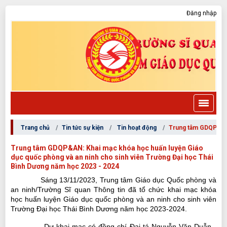
Đăng nhập
Trang chủ
Tin tức sự kiện
Tin hoạt động
Trung tâm GDQP&AN:
Trung tâm GDQP&AN: Khai mạc khóa học huấn luyện Giáo
dục quốc phòng và an ninh cho sinh viên Trường Đại học Thái
Bình Dương năm học 2023 - 2024
Sáng
13
/
11
/202
3
, Trung tâm Giáo dục Quốc phòng và
an ninh
/
Trường Sĩ quan Thông tin đã tổ chức khai mạc khóa
học
huấn luyện G
iáo dục quốc phòng và an ninh cho sinh viên
Trường Đại học Thái Bình Dương năm học 202
3
-202
4
.
Dự khai mạc có đồng chí
Đại tá
Nguyễn Văn Duẫn
-