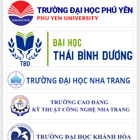
Giáo dục quốc phòng trong trường trung cấp, cao đẳng
Quy định chương trình, tổ chức dạy học và đánh giá kết quả học tập môn
học GDQPAN thuộc khối các môn học chung trong chương trình đào tạo
trình độ trung cấp, trình độ cao đẳng.
Lượt xem : 2366 | Lượt tải: 931
Thông Tư Liên Tịch quy định chế độ, chính sách đối với cán bộ
quản lý, giáo viên giáo dục quốc phòng và an ninh
quy định chế độ, chính sách đối với cán bộ quản lý, giáo viên giáo dục
quốc phòng và an ninh
Lượt xem : 2552 | Lượt tải: 0
Thông Tư Liên Tịch quy định tổ chức dạy, học và đánh giá kết quả
học tập môn học Giáo dục quốc phòng và an ninh trong các cơ
sở giáo dục nghề nghiệp, cơ sở giáo dục đại học
quy định tổ chức dạy, học và đánh giá kết quả học tập môn học Giáo dục
quốc phòng và an ninh trong các cơ sở giáo dục nghề nghiệp, cơ sở giáo
dục đại học
Lượt xem : 2266 | Lượt tải: 0
Thông Tư Liên Tịch quy định tổ chức, hoạt động của trung tâm
giáo dục quốc phòng và an ninh; liên kết giáo dục quốc phòng an
ninh của các trường cao đẳng, cở sở giáo dục đại học
quy định tổ chức, hoạt động của trung tâm giáo dục quốc phòng và an