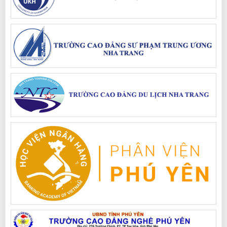
ninh; liên kết giáo dục quốc phòng an ninh của các trường cao đẳng, cở
sở giáo dục đại học
Lượt xem : 2216 | Lượt tải: 0
Thông tư Ban hành Danh mục thiết bị dạy học tối thiểu môn học
giáo dục quốc phòng và an ninh trong các trường tiểu học, trung
học cơ sở, trung học phổ thông và trường phổ thông có nhiều cấp
học (có cấp trung học phổ thông), trung cấp sư phạm, cao đẳng
sư phạm và cơ sở giáo dục đại học.
Ban hành Danh mục thiết bị dạy học tối thiểu môn học giáo dục quốc
phòng và an ninh trong các trường tiểu học, trung học cơ sở, trung học
phổ thông và trường phổ thông có nhiều cấp học (có cấp trung học phổ
thông), trung cấp sư phạm, cao đẳng sư phạm và cơ sở giáo dục đại học.
Lượt xem : 5532 | Lượt tải: 0
Thông tư Ban hành Chương trình giáo dục quốc phòng và an ninh
trong trường trung học phổ thông
Ban hành Chương trình giáo dục quốc phòng và an ninh trong trường
trung học phổ thông
Lượt xem : 2557 | Lượt tải: 0
Thông tư Ban hành chương trình, giáo trình môn học Giáo dục
quốc phòng và an ninh dùng cho trình bộ trung cấp nghề, trình