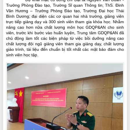
Trưởng Phòng Đào tạo,
Trường Sĩ quan Thông tin;
ThS.
Đinh
Văn Hương
–
Trưởng Phòng Đào tạo,
Trường Đại học Thái
Bình Dương; đại diện các cơ quan hai nhà trường, giảng viên
trực tiếp giảng dạy và
300
sinh viên tham gia khóa học.
N
hằm
nâng cao hơn nữa chất lượng
môn học
GD
QP&AN cho sinh
viên,
t
rước khi bước vào huấn luyện, Trung tâm GDQP&AN đã
chủ động làm tốt các biện pháp từ việc bồi dưỡng nâng cao
chất lượng đội ngũ giảng viên tham gia giảng dạy, chất lượng
giáo trình, tài liệu đến chuẩn bị tốt nhất các mặt bảo đảm cho
sinh viên học tập
.