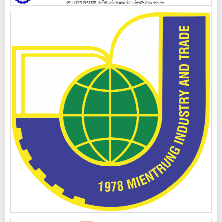
độ cao đẳng nghề
Ban hành chương trình, giáo trình môn học Giáo dục quốc phòng và an
ninh dùng cho trình bộ trung cấp nghề, trình độ cao đẳng nghề
Lượt xem : 2394 | Lượt tải: 0