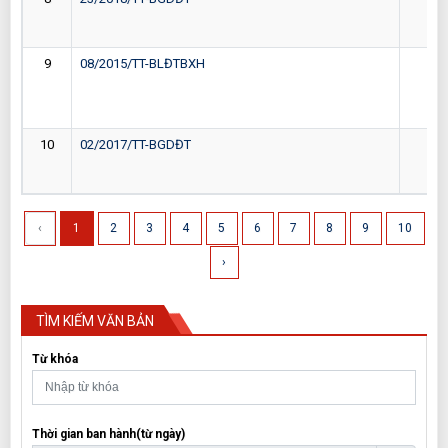
9
08/2015/TT-BLĐTBXH
27-
10
02/2017/TT-BGDĐT
13-
‹
1
2
3
4
5
6
7
8
9
10
›
TÌM KIẾM VĂN BẢN
Từ khóa
Thời gian ban hành(từ ngày)