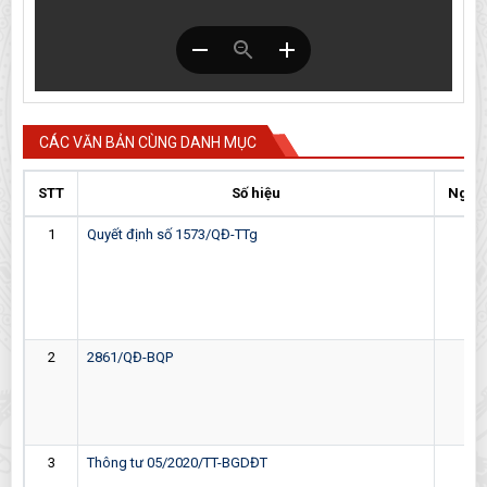
CÁC VĂN BẢN CÙNG DANH MỤC
STT
Số hiệu
Ngày
1
Quyết định số 1573/QĐ-TTg
05-
2
2861/QĐ-BQP
24-
3
Thông tư 05/2020/TT-BGDĐT
18-