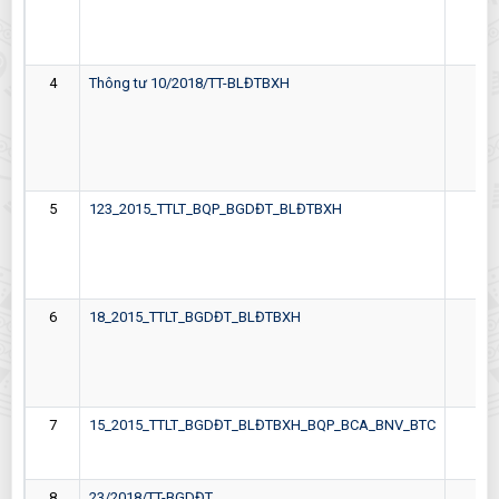
4
Thông tư 10/2018/TT-BLĐTBXH
26-
5
123_2015_TTLT_BQP_BGDĐT_BLĐTBXH
05-
6
18_2015_TTLT_BGDĐT_BLĐTBXH
08-
7
15_2015_TTLT_BGDĐT_BLĐTBXH_BQP_BCA_BNV_BTC
16-
8
23/2018/TT-BGDĐT
28-