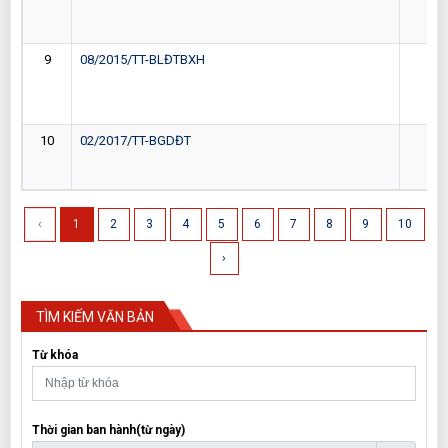
9
08/2015/TT-BLĐTBXH
27-
10
02/2017/TT-BGDĐT
13-
‹
1
2
3
4
5
6
7
8
9
10
›
TÌM KIẾM VĂN BẢN
Từ khóa
Thời gian ban hành(từ ngày)