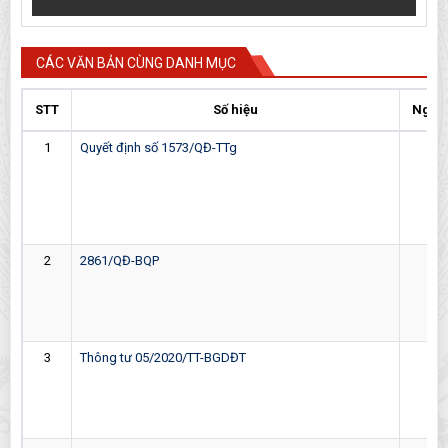
CÁC VĂN BẢN CÙNG DANH MỤC
STT
Số hiệu
Ngày
1
Quyết định số 1573/QĐ-TTg
05-
2
2861/QĐ-BQP
24-
3
Thông tư 05/2020/TT-BGDĐT
18-