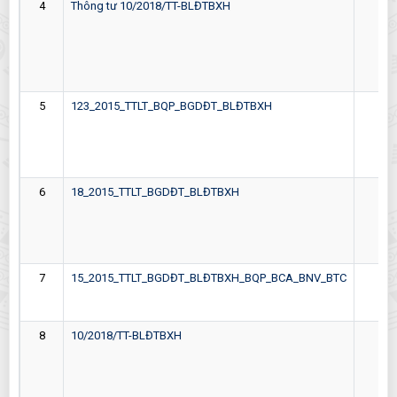
4
Thông tư 10/2018/TT-BLĐTBXH
26-
5
123_2015_TTLT_BQP_BGDĐT_BLĐTBXH
05-
6
18_2015_TTLT_BGDĐT_BLĐTBXH
08-
7
15_2015_TTLT_BGDĐT_BLĐTBXH_BQP_BCA_BNV_BTC
16-
8
10/2018/TT-BLĐTBXH
26-