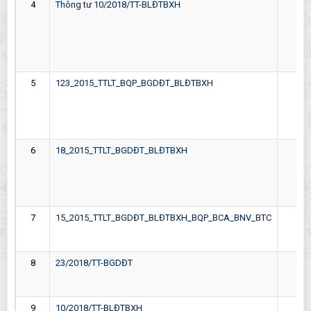
4
Thông tư 10/2018/TT-BLĐTBXH
26-
5
123_2015_TTLT_BQP_BGDĐT_BLĐTBXH
05-
6
18_2015_TTLT_BGDĐT_BLĐTBXH
08-
7
15_2015_TTLT_BGDĐT_BLĐTBXH_BQP_BCA_BNV_BTC
16-
8
23/2018/TT-BGDĐT
28-
9
10/2018/TT-BLĐTBXH
26-