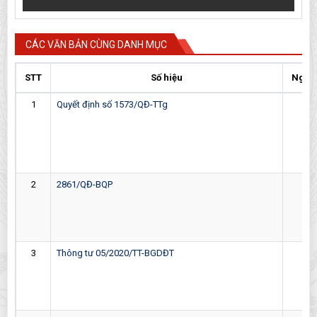
CÁC VĂN BẢN CÙNG DANH MỤC
STT
Số hiệu
Ngày
1
Quyết định số 1573/QĐ-TTg
05-
2
2861/QĐ-BQP
24-
3
Thông tư 05/2020/TT-BGDĐT
18-