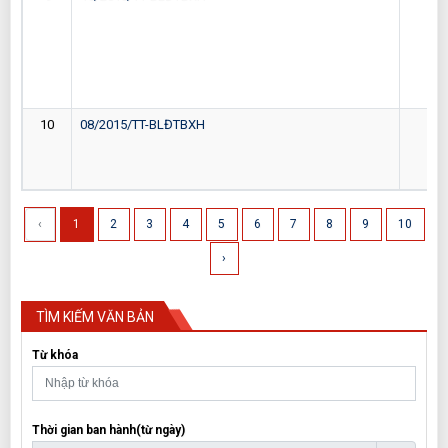
10
08/2015/TT-BLĐTBXH
27-
‹
1
2
3
4
5
6
7
8
9
10
›
TÌM KIẾM VĂN BẢN
Từ khóa
Thời gian ban hành(từ ngày)