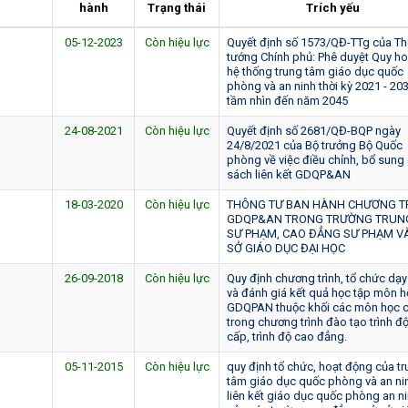
hành
Trạng thái
Trích yếu
05-12-2023
Còn hiệu lực
Quyết định số 1573/QĐ-TTg của Th
tướng Chính phủ: Phê duyệt Quy h
hệ thống trung tâm giáo dục quốc
phòng và an ninh thời kỳ 2021 - 203
tầm nhìn đến năm 2045
24-08-2021
Còn hiệu lực
Quyết định số 2681/QĐ-BQP ngày
24/8/2021 của Bộ trưởng Bộ Quốc
phòng về việc điều chỉnh, bổ sung
sách liên kết GDQP&AN
18-03-2020
Còn hiệu lực
THÔNG TƯ BAN HÀNH CHƯƠNG T
GDQP&AN TRONG TRƯỜNG TRUN
SƯ PHẠM, CAO ĐẲNG SƯ PHẠM V
SỞ GIÁO DỤC ĐẠI HỌC
26-09-2018
Còn hiệu lực
Quy định chương trình, tổ chức dạy
và đánh giá kết quả học tập môn h
GDQPAN thuộc khối các môn học 
trong chương trình đào tạo trình độ
cấp, trình độ cao đẳng.
05-11-2015
Còn hiệu lực
quy định tổ chức, hoạt động của t
tâm giáo dục quốc phòng và an ni
liên kết giáo dục quốc phòng an n