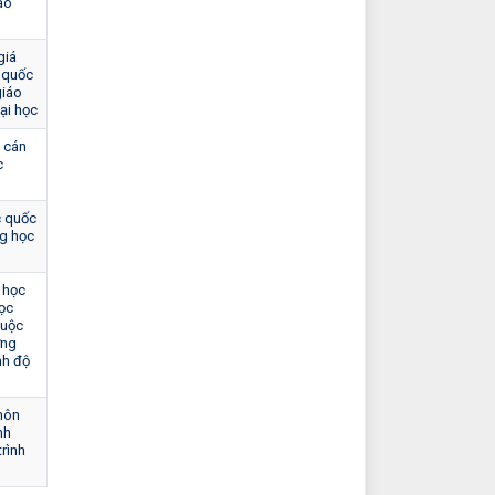
áo
giá
 quốc
giáo
ại học
i cán
c
c quốc
ng học
 học
ọc
huộc
ơng
ình độ
 môn
nh
trình