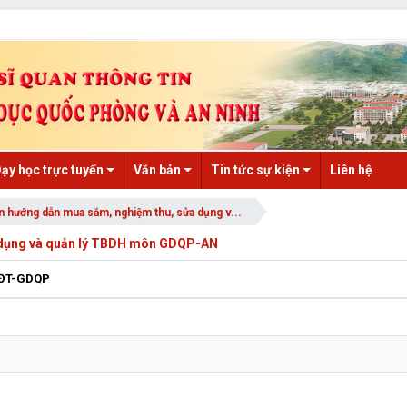
ạy học trực tuyến
Văn bản
Tin tức sự kiện
Liên hệ
 hướng dẫn mua sắm, nghiệm thu, sửa dụng v...
 dụng và quản lý TBDH môn GDQP-AN
ĐT-GDQP