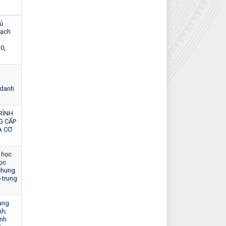
ủ
oạch
0,
 danh
RÌNH
G CẤP
À CƠ
 học
ọc
chung
 trung
rung
nh;
inh