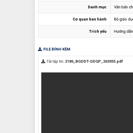
Danh mục
Văn bản ch
Cơ quan ban hành
Bộ giáo dụ
Trích yếu
Hướng dẫn
FILE ĐÍNH KÈM
Tải tập tin:
2180_BGDDT-GDQP_263055.pdf