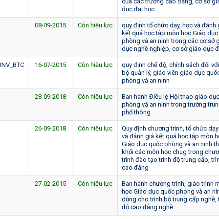
của các trường cao đẳng, cở sở gi
dục đại học
08-09-2015
Còn hiệu lực
quy định tổ chức dạy, học và đánh 
kết quả học tập môn học Giáo dục
phòng và an ninh trong các cơ sở 
dục nghề nghiệp, cơ sở giáo dục đ
BNV_BTC
16-07-2015
Còn hiệu lực
quy định chế độ, chính sách đối vớ
bộ quản lý, giáo viên giáo dục quố
phòng và an ninh
28-09-2018
Còn hiệu lực
Ban hành Điều lệ Hội thao giáo dụ
phòng và an ninh trong trường tru
phổ thông
26-09-2018
Còn hiệu lực
Quy định chương trình, tổ chức dạy
và đánh giá kết quả học tập môn h
Giáo dục quốc phòng và an ninh t
khối các môn học chug trong chư
trình đào tạo trình độ trung cấp, tr
cao đẳng
27-02-2015
Còn hiệu lực
Ban hành chương trình, giáo trình
học Giáo dục quốc phòng và an ni
dùng cho trình bộ trung cấp nghề, 
độ cao đẳng nghề