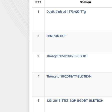
STT
Số hiệu
1
Quyết định số 1573/QĐ-TTg
2
2861/QĐ-BQP
3
Thông tư 05/2020/TT-BGDĐT
4
Thông tư 10/2018/TT-BLĐTBXH
5
123_2015_TTLT_BQP_BGDĐT_BLĐTBXH