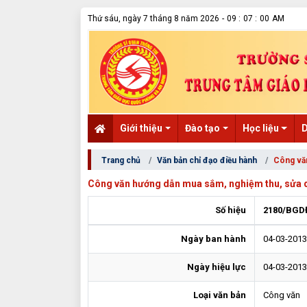
Thứ sáu, ngày 7 tháng 8 năm 2026
-
09
:
07
:
00
AM
Giới thiệu
Đào tạo
Học liệu
D
(current)
Trang chủ
Văn bản chỉ đạo điều hành
Công văn
Công văn hướng dẫn mua sắm, nghiệm thu, sửa
Số hiệu
2180/BGD
Ngày ban hành
04-03-2013
Ngày hiệu lực
04-03-2013
Loại văn bản
Công văn