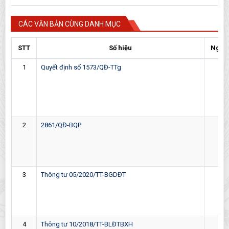
CÁC VĂN BẢN CÙNG DANH MỤC
STT
Số hiệu
Ngày
1
Quyết định số 1573/QĐ-TTg
05-
2
2861/QĐ-BQP
24-
3
Thông tư 05/2020/TT-BGDĐT
18-
4
Thông tư 10/2018/TT-BLĐTBXH
26-