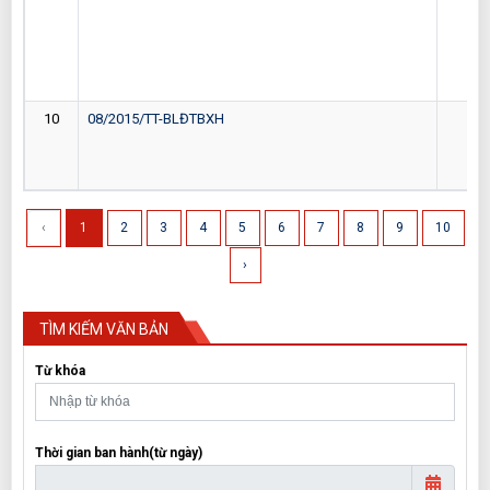
10
08/2015/TT-BLĐTBXH
27-
‹
1
2
3
4
5
6
7
8
9
10
›
TÌM KIẾM VĂN BẢN
Từ khóa
Thời gian ban hành(từ ngày)